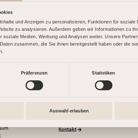
MELDEN
ookies
nhalte und Anzeigen zu personalisieren, Funktionen für soziale
Website zu analysieren. Außerdem geben wir Informationen zu I
r soziale Medien, Werbung und Analysen weiter. Unsere Partner
 Daten zusammen, die Sie ihnen bereitgestellt haben oder die s
n.
TLICHES
KUNDENSUPPORT
Präferenzen
Statistiken
Montag bis Freitag
09:00 − 20:00 Uhr
hmebedingungen
rdnung
Samstag, Sonntag & an Fei
Auswahl erlauben
chutz
09:00 − 15:00 Uhr
chutzeinstellungen ändern
ssum
Kontakt
t