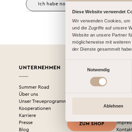
Ich habe noch kein Konto
AN
Diese Website verwendet C
Wir verwenden Cookies, um I
und die Zugriffe auf unsere 
Website an unsere Partner fü
möglicherweise mit weiteren
der Dienste gesammelt habe
Einwilligungsauswahl
UNTERNEHMEN
SHOP
RECH
Notwendig
Summer Road
Gutscheine kaufen
AGB
Über uns
Produkte kaufen
Teilna
Unser Treueprogramm
Hauso
Ablehnen
Kooperationen
Datens
Karriere
Datens
Presse
Impre
ZUM SHOP
Blog
Kontak